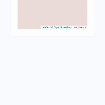
Leaflet
| ©
OpenStreetMap
contributors