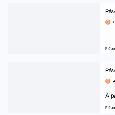
Rési
F
Piéce
Rés
m2
A
À p
Piéce