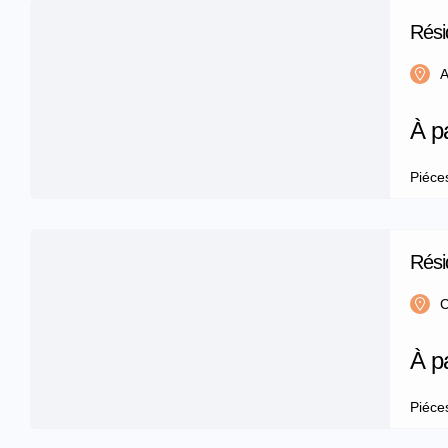
Rési
m²
A
À p
Piéce
Rési
m²
C
À p
Piéce