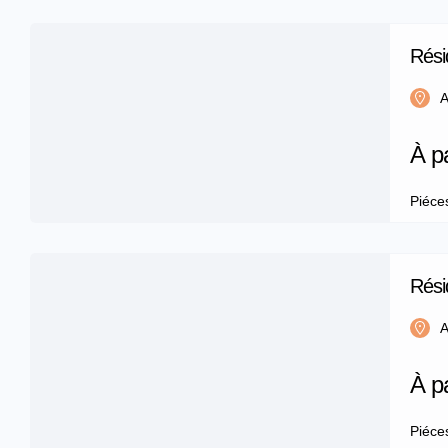
Rés
m2
A
À p
Piéce
Rés
m²
A
À p
Piéce