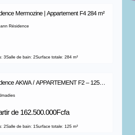
dence Mermozine | Appartement F4 284 m²
ann Résidence
s: 3
Salle de bain: 2
Surface totale: 284 m²
idence AKWA / APPARTEMENT F2 – 125
lmadies
artir de 162.500.000Fcfa
s: 2
Salle de bain: 1
Surface totale: 125 m²