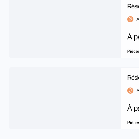
Rési
m²
A
À p
Piéce
Rési
m²
A
À p
Piéce